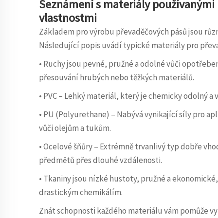
Seznámení s materiály používanými p
vlastnostmi
Základem pro výrobu převaděčových pásů jsou různé
Následující popis uvádí typické materiály pro pře
• Ruchy jsou pevné, pružné a odolné vůči opotřeben
přesouvání hrubých nebo těžkých materiálů.
• PVC – Lehký materiál, který je chemicky odolný a 
• PU (Polyurethane) – Nabývá vynikající síly pro ap
vůči olejům a tukům.
• Ocelové šňůry – Extrémně trvanlivý typ dobře vh
předmětů přes dlouhé vzdálenosti.
• Tkaniny jsou nízké hustoty, pružné a ekonomické,
drastickým chemikálím.
Znát schopnosti každého materiálu vám pomůže vyb