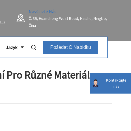
Navštivte Nás
Č. 39, Huancheng West Road, Haishu, Ningbo,
212
Čína
Jazyk
Požádat O Nabídku
í Pro Různé Materiály
Kontaktujte
nás