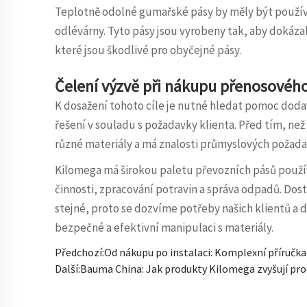
Teplotně odolné gumařské pásy by měly být používá
odlévárny. Tyto pásy jsou vyrobeny tak, aby dokáza
které jsou škodlivé pro obyčejné pásy.
Čelení výzvě při nákupu přenosovéh
K dosažení tohoto cíle je nutné hledat pomoc dod
řešení v souladu s požadavky klienta. Před tím, ne
různé materiály a má znalosti průmyslových požada
Kilomega má širokou paletu převozních pásů použív
činnosti, zpracování potravin a správa odpadů. Do
stejné, proto se dozvíme potřeby našich klientů a 
bezpečné a efektivní manipulaci s materiály.
Předchozí:
Od nákupu po instalaci: Komplexní příručka
Další:
Bauma China: Jak produkty Kilomega zvyšují pro