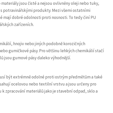
 materiály jsou čisté a nejsou ovlivněny oleji nebo tuky,
s potravinářskými produkty. Mezi všemi ostatními
é mají dobré odolnosti proti nosnosti. To tedy činí PU
ářských zařízeních.
mikálií, hnojiv nebo jiných podobně korozičných
nebo gumičkové pásy. Pro většinu lehkých chemikálií stačí
álů jsou gumové pásy daleko výhodnější.
musí být extrémně odolné proti ostrým předmětům a také
hují ocelovou nebo textilní vrstvu a jsou určeny pro
 k zpracování materiálů jako je stavební odpad, sklo a