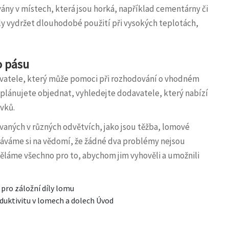
ny v místech, která jsou horká, například cementárny či
ly vydržet dlouhodobé použití při vysokých teplotách,
o pásu
avatele, který může pomoci při rozhodování o vhodném
ž plánujete objednat, vyhledejte dodavatele, který nabízí
vků.
aných v různých odvětvích, jako jsou těžba, lomové
stáváme si na vědomí, že žádné dva problémy nejsou
děláme všechno pro to, abychom jim vyhověli a umožnili
 pro záložní díly lomu
duktivitu v lomech a dolech Úvod