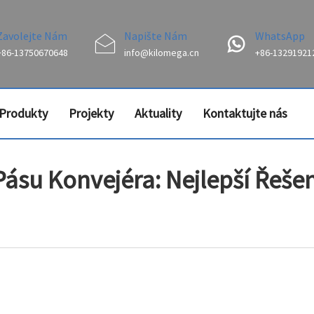
Zavolejte Nám
Napište Nám
WhatsApp
+86-13750670648
info@kilomega.cn
+86-13291921
Produkty
Projekty
Aktuality
Kontaktujte nás
su Konvejéra: Nejlepší Řešen