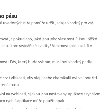
ho pásu
ů uvedených níže pomůže určit, zda je vhodný pro vaši
ovat, a pokud ano, jaké jsou jeho vlastnosti? Jsou těžké
ou-li potravinářské kvality? Vlastnosti pásu se liší v
nosti. Pás, který bude vybrán, musí být vhodný podle
nost vlhkosti, vliv olejů nebo chemikálií ovlivní použití
teriál pásu.
sí na rychlosti, s jakou jsou nastaveny. Aplikace s rychlým
co rychlá aplikace může použít opak.