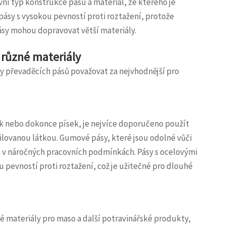
vní typ konstrukce pásu a materiál, ze kterého je
sy s vysokou pevností proti roztažení, protože
sy mohou dopravovat větší materiály.
 různé materiály
y převaděcích pásů považovat za nejvhodnější pro
ěrk nebo dokonce písek, je nejvíce doporučeno použít
lovanou látkou. Gumové pásy, které jsou odolné vůči
 i v náročných pracovních podmínkách. Pásy s ocelovými
pevností proti roztažení, což je užitečné pro dlouhé
é materiály pro maso a další potravinářské produkty,