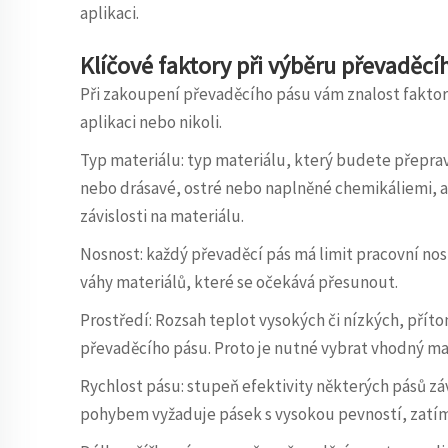
aplikaci.
Klíčové faktory při výběru převaděcí
Při zakoupení převaděcího pásu vám znalost faktor
aplikaci nebo nikoli.
Typ materiálu: typ materiálu, který budete přeprav
nebo drásavé, ostré nebo naplněné chemikáliemi, a js
závislosti na materiálu.
Nosnost: každý převaděcí pás má limit pracovní nos
váhy materiálů, které se očekává přesunout.
Prostředí: Rozsah teplot vysokých či nízkých, přítom
převaděcího pásu. Proto je nutné vybrat vhodný ma
Rychlost pásu: stupeň efektivity některých pásů závi
pohybem vyžaduje pásek s vysokou pevností, zatím