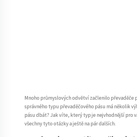
Mnoho průmyslových odvětví začlenilo převaděče pá
správného typu převaděčového pásu má několik výh
pásu dbát? Jak víte, který typ je nejvhodnější pro
všechny tyto otázky a ještě na pár dalších.