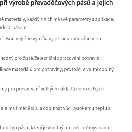
ři výrobě převaděčových pásů a jejich
 materiály, každý z nich má své parametry a aplikace.
vaděče pásem:
í. Jsou nejlépe využívány při odstraňování nebo
vhodný pro čisté/železniční zpracování potravin.
likace materiálů pro potraviny, protože je velmi odolný
odný pro přesouvání velkých nákladů nebo ostrých
 ale mají méně sílu a odolnost vůči vysokému teplu a
rat typ pásu, který je vhodný pro vaši průmyslovou