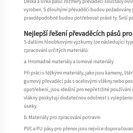
Délka a šířka pásu: rozměry převaděcí soustavy ovli
vyroben. S dlouhými převaděči budou požadovány pá
pravděpodobně budou potřebovat právě ty. Širší pá
Nejlepší řešení převaděcích pásů pro
S dalšími hloubkovými výzkumy lze následující typ
zpracování určitých materiálů:
a. Hromadné materiály a lomové materiály
Při práci s těžkými materiály, jako jsou kameny, št
gumový převaděcí pás s ocelovými vlákny nebo posi
opotřebení, jsou ideální pro nepřetržité používání
vlákny poskytují dodatečnou odolnost s vylepšenou 
úseky.
b. Materiály pro zpracování potravin
PVC a PU pásy pro přenos jsou nejvíce doporučovan