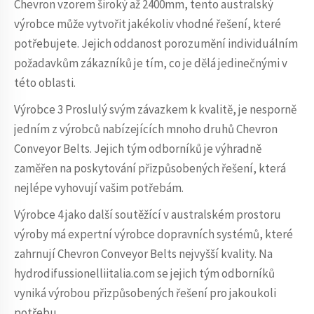
Chevron vzorem široký až 2400mm, tento australský
výrobce může vytvořit jakékoliv vhodné řešení, které
potřebujete. Jejich oddanost porozumění individuálním
požadavkům zákazníků je tím, co je dělá jedinečnými v
této oblasti.
Výrobce 3 Proslulý svým závazkem k kvalitě, je nesporně
jedním z výrobců nabízejících mnoho druhů Chevron
Conveyor Belts. Jejich tým odborníků je výhradně
zaměřen na poskytování přizpůsobených řešení, která
nejlépe vyhovují vašim potřebám.
Výrobce 4 jako další soutěžící v australském prostoru
výroby má expertní výrobce dopravních systémů, které
zahrnují Chevron Conveyor Belts nejvyšší kvality. Na
hydrodifussionelliitalia.com se jejich tým odborníků
vyniká výrobou přizpůsobených řešení pro jakoukoli
potřebu.