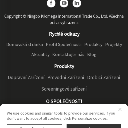
Copyright © Ningbo Kilomega International Trade Co., Ltd. Všechna
práva vyhrazena
Rychlé odkazy
Domovská stránka
Profil Společnosti
Produkty
Projekty
Aktuality
Kontaktujte nás
Blog
Produkty
Dopravní Zařízení
Převodní Zařízení
Drobicí Zařízení
Screeningové zařízení
O SPOLEČNOSTI
Společenský profil
Výrobní displej
NAŠE VÝHODY
We use cookies and similar tools to provide our services. If you
don't want to accept all cookies, click Personalize cookies.
Zásady ochrany soukromí