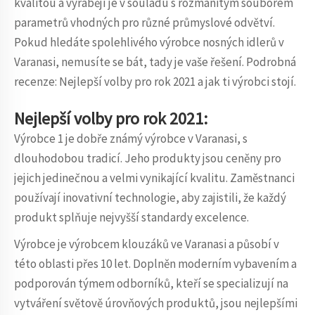
kvalitou a vyrábějí je v souladu s rozmanitým souborem
parametrů vhodných pro různé průmyslové odvětví.
Pokud hledáte spolehlivého výrobce nosných idlerů v
Varanasi, nemusíte se bát, tady je vaše řešení. Podrobná
recenze: Nejlepší volby pro rok 2021 a jak ti výrobci stojí.
Nejlepší volby pro rok 2021:
Výrobce 1 je dobře známý výrobce v Varanasi, s
dlouhodobou tradicí. Jeho produkty jsou ceněny pro
jejich jedinečnou a velmi vynikající kvalitu. Zaměstnanci
používají inovativní technologie, aby zajistili, že každý
produkt splňuje nejvyšší standardy excelence.
Výrobce je výrobcem klouzáků ve Varanasi a působí v
této oblasti přes 10 let. Doplněn moderním vybavením a
podporován týmem odborníků, kteří se specializují na
vytváření světově úrovňových produktů, jsou nejlepšími