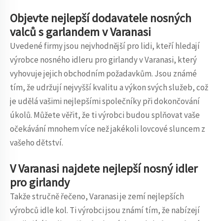
Objevte nejlepší dodavatele nosných
valců s garlandem v Varanasi
Uvedené firmy jsou nejvhodnější pro lidi, kteří hledají
výrobce nosného idleru pro girlandy v Varanasi, který
vyhovuje jejich obchodním požadavkům. Jsou známé
tím, že udržují nejvyšší kvalitu a výkon svých služeb, což
je udělá vašimi nejlepšími společníky při dokončování
úkolů. Můžete věřit, že ti výrobci budou splňovat vaše
očekávání mnohem více než jakékoli lovcové sluncem z
vašeho dětství.
V Varanasi najdete nejlepší nosný idler
pro girlandy
Takže stručně řečeno, Varanasi je zemí nejlepších
výrobců idle kol. Ti výrobci jsou známí tím, že nabízejí