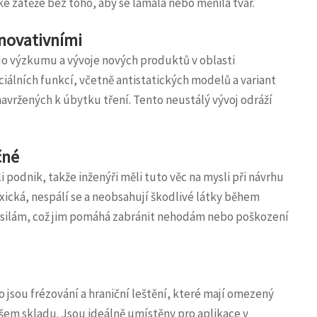
ké zátěže bez toho, aby se lámala nebo měnila tvar.
novativními
 do výzkumu a vývoje nových produktů v oblasti
iálních funkcí, včetně antistatických modelů a variant
avržených k úbytku tření. Tento neustálý vývoj odráží
čné
 podnik, takže inženýři měli tuto věc na mysli při návrhu
ická, nespálí se a neobsahují škodlivé látky během
silám, což jim pomáhá zabránit nehodám nebo poškození
o jsou frézování a hraniční leštění, které mají omezený
ašem skladu. Jsou ideálně umístěny pro aplikace v