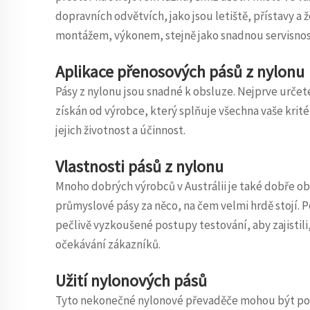
dopravních odvětvích, jako jsou letiště, přístavy a
montážem, výkonem, stejně jako snadnou servisnos
Aplikace přenosových pásů z nylonu
Pásy z nylonu jsou snadné k obsluze. Nejprve určete s
získán od výrobce, který splňuje všechna vaše krité
jejich životnost a účinnost.
Vlastnosti pásů z nylonu
Mnoho dobrých výrobců v Austrálii je také dobře o
průmyslové pásy za něco, na čem velmi hrdě stojí. Po
pečlivě vyzkoušené postupy testování, aby zajistili
očekávání zákazníků.
Užití nylonových pásů
Tyto nekonečné nylonové převaděče mohou být pou