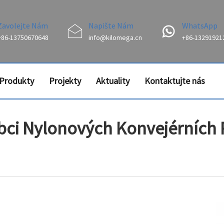
Zavolejte Nám
Napište Nám
WhatsApp
+86-13750670648
info@kilomega.cn
+86-13291921
Produkty
Projekty
Aktuality
Kontaktujte nás
bci Nylonových Konvejérních P