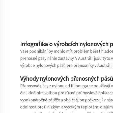
Infografika o výrobcích nylonových p
Vaše podnikání by mohlo mít problém běžet hladce 
přenosné pásy náhle zastavily. V Austrálii jsou tyt
výrobce nylonových pásů pro přenosníky v Austrálii 
Výhody nylonových přenosných pásů
Přenosové pásy z nylonu od Kilomega se používají v 
činí ideálním volbou pro různé průmyslové aplikace
vysokonáročné zátěže a obtížněji se poškozují v n
odolnost proti nízkým a vysokým teplotám, olejům 