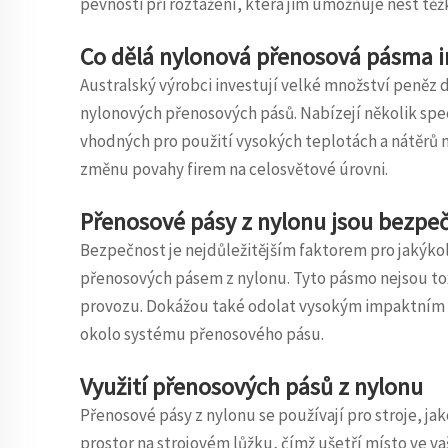
pevnosti při roztažení, která jim umožňuje nést těž
Co dělá nylonová přenosová pásma i
Australský výrobci investují velké množství peněz
nylonových přenosových pásů. Nabízejí několik spec
vhodných pro použití vysokých teplotách a nátěrů n
změnu povahy firem na celosvětové úrovni.
Přenosové pásy z nylonu jsou bezpe
Bezpečnost je nejdůležitějším faktorem pro jakýkoli
přenosových pásem z nylonu. Tyto pásmo nejsou tox
provozu. Dokážou také odolat vysokým impaktním 
okolo systému přenosového pásu.
Využití přenosových pásů z nylonu
Přenosové pásy z nylonu se používají pro stroje, jak
prostor na strojovém lůžku, čímž ušetří místo ve v