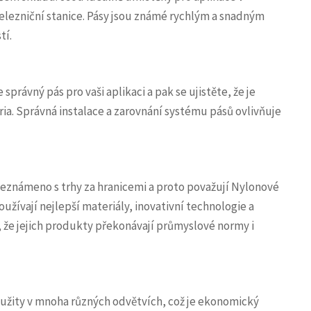
 železniční stanice. Pásy jsou známé rychlým a snadným
tí.
právný pás pro vaši aplikaci a pak se ujistěte, že je
ria. Správná instalace a zarovnání systému pásů ovlivňuje
beznámeno s trhy za hranicemi a proto považují Nylonové
užívají nejlepší materiály, inovativní technologie a
, že jejich produkty překonávají průmyslové normy i
žity v mnoha různých odvětvích, což je ekonomický