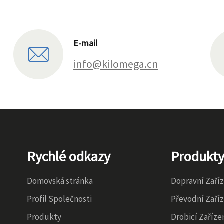
E-mail
info@kilomega.cn
Rychlé odkazy
Produkt
Domovská stránka
Dopravní Zaří
Profil Společnosti
Převodní Zaří
Produkty
Drobicí Zaříze