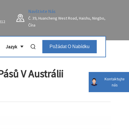
Navštivte Nás
Č. 39, Huancheng West Road, Haishu, Ningbo,
212
Čína
Jazyk
Požádat O Nabídku
ásů V Austrálii
Kontaktujte
nás