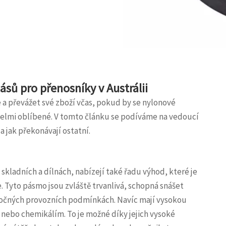
ásů pro přenosníky v Austrálii
a převážet své zboží včas, pokud by se nylonové
o velmi oblíbené. V tomto článku se podíváme na vedoucí
a jak překonávají ostatní.
skladních a dílnách, nabízejí také řadu výhod, které je
. Tyto pásmo jsou zvláště trvanlivá, schopná snášet
áročných provozních podmínkách. Navíc mají vysokou
nebo chemikálím. To je možné díky jejich vysoké