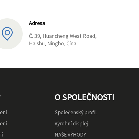
Adresa
Č. 39, Huancheng West Road,
Haishu, Ningbo, Čína
y
O SPOLEČNOSTI
zení
Společenský profil
zení
Výrobní displej
ní
NAŠE VÝHODY