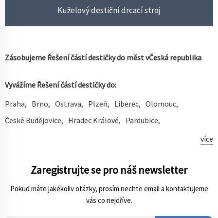
Kuželový destiční drcací stroj
Zásobujeme Řešení částí destičky do měst v
Česká republika
Vyvážíme Řešení částí destičky do:
Praha
Brno
Ostrava
Plzeň
Liberec
Olomouc
České Budějovice
Hradec Králové
Pardubice
Ústí Nad Labem
Zlín
Havířov
Kladno
Většina
Opava
více
Frýdek-Místek
Jihlava
Teplice
Karviná
Karlovy Vary
Zaregistrujte se pro náš newsletter
Chomutov
Jablonec Nad Nisou
Mladá Boleslav
Prostějov
Přerov
Česká Lípa
Pokud máte jakékoliv otázky, prosím nechte email a kontaktujeme
vás co nejdříve.