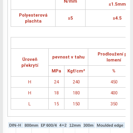
N/mm
≤1.5mm
Polyesterová
≥5
≥4.5
plachta
Prodloužení při
pevnost v tahu
Úroveň
lomení
překrytí
MPa
Kgf/cm²
%
H
24
240
450
H
18
180
400
L
15
150
350