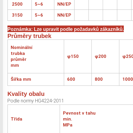
2500
5~6
NN/EP
3150
5~6
NN/EP
Poznámka: Lze upravit podle požadavků zákazníků.
Průměry trubek
Nominální
trubka
φ150
φ200
φ25
průměr
mm
Šířka mm
600
800
1000
Kvality obalu
Podle normy HG4224-2011
Pevnost v tahu
Třída
min.
MPa