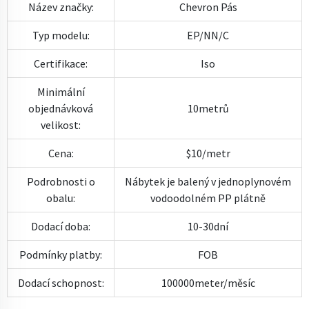
Název značky:
Chevron Pás
Typ modelu:
EP/NN/C
Certifikace:
Iso
Minimální
objednávková
10metrů
velikost:
Cena:
$10/metr
Podrobnosti o
Nábytek je balený v jednoplynovém
obalu:
vodoodolném PP plátně
Dodací doba:
10-30dní
Podmínky platby:
FOB
Dodací schopnost:
100000meter/měsíc