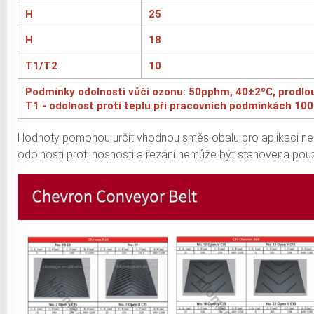
H
25
H
18
T1/T2
10
Podmínky odolnosti vůči ozonu: 50pphm, 40±2ºC, prodlouž
T1 - odolnost proti teplu při pracovních podmínkách 100
Hodnoty pomohou určit vhodnou směs obalu pro aplikaci neb
odolnosti proti nosnosti a řezání nemůže být stanovena pouz