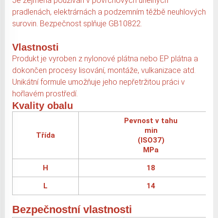
Je zejména používán v povrchových uhelných
pradlenách, elektrárnách a podzemním těžbě neuhlových
surovin. Bezpečnost splňuje GB10822.
Vlastnosti
Produkt je vyroben z nylonové plátna nebo EP plátna a
dokončen procesy lisování, montáže, vulkanizace atd.
Unikátní formule umožňuje jeho nepřetržitou práci v
hořlavém prostředí.
Kvality obalu
Pevnost v tahu
min
Třída
(ISO37)
MPa
H
18
L
14
Bezpečnostní vlastnosti