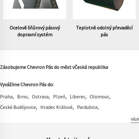
Ocelově šňůrový pásový
Teplotně odolný převaděcí
dopravní systém
pás
Zásobujeme Chevron Pás do měst v
Česká republika
Vyvážíme Chevron Pás do:
Praha
Brno
Ostrava
Plzeň
Liberec
Olomouc
České Budějovice
Hradec Králové
Pardubice
Ústí Nad Labem
Zlín
Havířov
Kladno
Většina
Opava
více
Frýdek-Místek
Jihlava
Teplice
Karviná
Karlovy Vary
Chomutov
Jablonec Nad Nisou
Mladá Boleslav
Prostějov