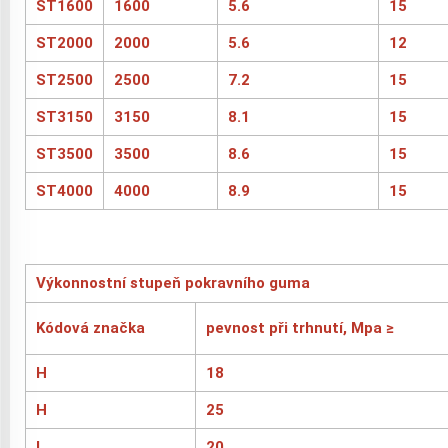
ST1600
1600
5.6
15
ST2000
2000
5.6
12
ST2500
2500
7.2
15
ST3150
3150
8.1
15
ST3500
3500
8.6
15
ST4000
4000
8.9
15
Výkonnostní stupeň pokravního guma
Kódová značka
pevnost při trhnutí, Mpa ≥
H
18
H
25
L
20