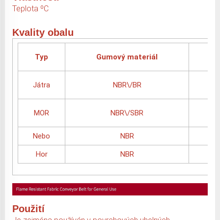
Teplota ºC
Kvality obalu
Po
Typ
Gumový materiál
3
Játra
NBR\/BR
3
MOR
NBR\/SBR
-
Nebo
NBR
2
Hor
NBR
2
Použití