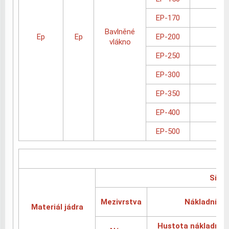
EP-170
1
Bavlněné
Ep
Ep
EP-200
1
vlákno
EP-250
1
EP-300
1
EP-350
1
EP-400
1
EP-500
2
Síla p
Mezivrstva
Nákladní vr
Materiál jádra
Hustota nákladní v