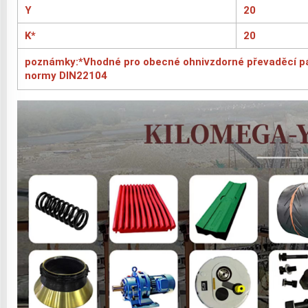
Y
20
K*
20
poznámky:*Vhodné pro obecné ohnivzdorné převaděcí pás
normy DIN22104