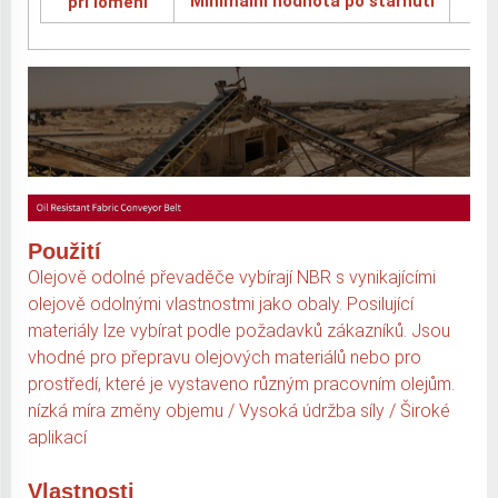
Minimální hodnota po stárnutí
při lomení
Použití
Olejově odolné převaděče vybírají NBR s vynikajícími
olejově odolnými vlastnostmi jako obaly. Posilující
materiály lze vybírat podle požadavků zákazníků. Jsou
vhodné pro přepravu olejových materiálů nebo pro
prostředí, které je vystaveno různým pracovním olejům.
nízká míra změny objemu / Vysoká údržba síly / Široké
aplikací
Vlastnosti