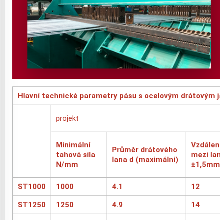
Hlavní technické parametry pásu s ocelovým drátovým
projekt
Minimální
Vzdálen
Průměr drátového
tahová síla
mezi la
lana d (maximální)
N/mm
±1,5mm
ST1000
1000
4.1
12
ST1250
1250
4.9
14