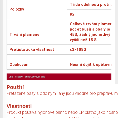
Třída odolnosti proti pl
Položky
K2
Celkové trvání plamene 6
počet kusů s obaly je me
Trvání plamene
45S, žádný jednotlivý te
vyšší než 15 S
Protistatická vlastnost
≤3×108Ω
Opakování
Nesmí dojít k opětovné
Použití
Přetažené pásy s odolnými lany jsou vhodné pro přepravu mat
Vlastnosti
Produkt používá nylonové plátno nebo EP plátno jako nosnou 