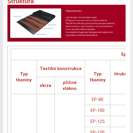
Struktura
Speci
Textilní konstrukce
Typ
Typ
Hrubost
tkaniny
tkaniny
lá
příčné
skrze
vlákno
EP-80
EP-100
EP-125
1.
EP-150
1