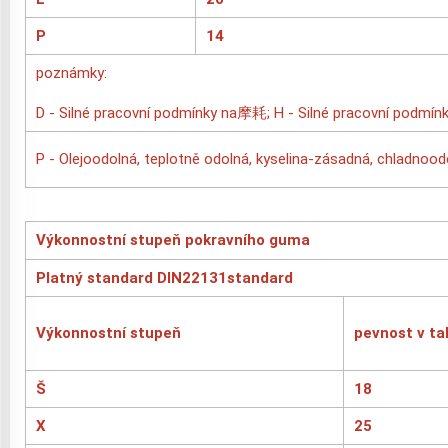
P
14
poznámky:
D - Silné pracovní podmínky na摩耗; H - Silné pracovní podmínk
P - Olejoodolná, teplotně odolná, kyselina-zásadná, chladno
Výkonnostní stupeň pokravního guma
Platný standard DIN22131standard
Výkonnostní stupeň
pevnost v ta
Š
18
X
25