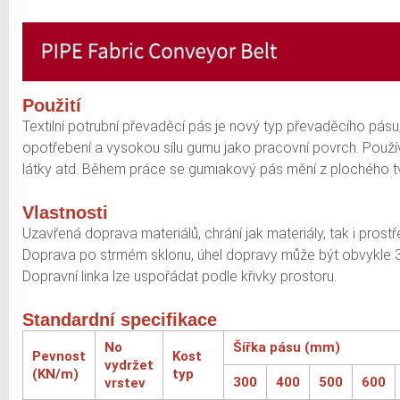
Použití
Textilní potrubní převaděcí pás je nový typ převaděcího pás
opotřebení a vysokou sílu gumu jako pracovní povrch. Používá
látky atd. Během práce se gumiakový pás mění z plochého tva
Vlastnosti
Uzavřená doprava materiálů, chrání jak materiály, tak i prostře
Doprava po strmém sklonu, úhel dopravy může být obvykle 3
Dopravní linka lze uspořádat podle křivky prostoru.
Standardní specifikace
No
Šířka pásu (mm)
Pevnost
Kost
vydržet
(KN/m)
typ
300
400
500
600
vrstev