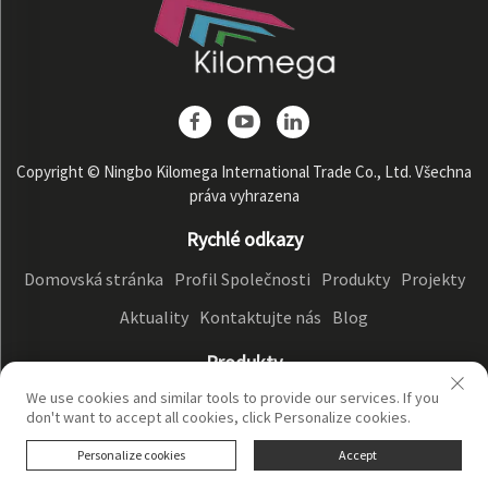
Copyright © Ningbo Kilomega International Trade Co., Ltd. Všechna
práva vyhrazena
Rychlé odkazy
Domovská stránka
Profil Společnosti
Produkty
Projekty
Aktuality
Kontaktujte nás
Blog
Produkty
We use cookies and similar tools to provide our services. If you
Dopravní Zařízení
Převodní Zařízení
Drobicí Zařízení
don't want to accept all cookies, click Personalize cookies.
Screeningové zařízení
Personalize cookies
Accept