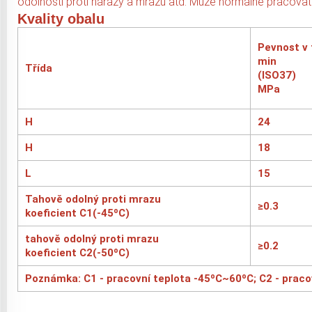
odolnosti proti nárazy a mrazu atd. Může normálně pracova
Kvality obalu
Pevnost v
min
Třída
(ISO37)
MPa
H
24
H
18
L
15
Tahově odolný proti mrazu
≥0.3
koeficient C1(-45ºC)
tahově odolný proti mrazu
≥0.2
koeficient C2(-50ºC)
Poznámka: C1 - pracovní teplota -45ºC~60ºC; C2 - prac