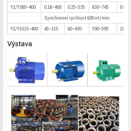
Y2/Y380~400
0.18~400
0.25~535
630~745
0.88~
Synchronní rychlost 600 ot/min
Y2/Y3315~400
45~315
60~430
590~595
100~
Výstava