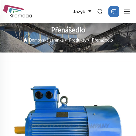
Jazyk
Přenášedlo
Domovská stránka
>
Produkty
>
Přenášedlo