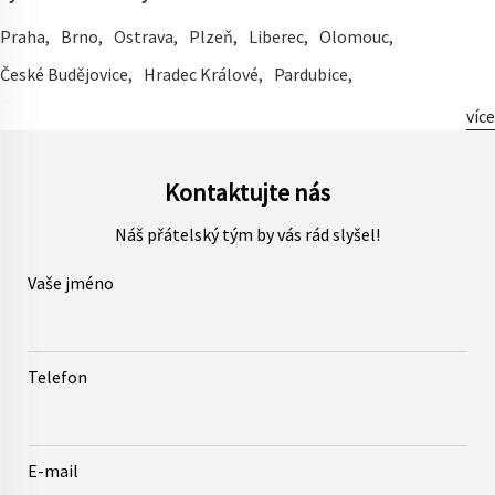
Praha
Brno
Ostrava
Plzeň
Liberec
Olomouc
České Budějovice
Hradec Králové
Pardubice
Ústí Nad Labem
Zlín
Havířov
Kladno
Většina
Opava
více
Frýdek-Místek
Jihlava
Teplice
Karviná
Karlovy Vary
Chomutov
Jablonec Nad Nisou
Mladá Boleslav
Prostějov
Kontaktujte nás
Přerov
Česká Lípa
Náš přátelský tým by vás rád slyšel!
Vaše jméno
Telefon
E-mail