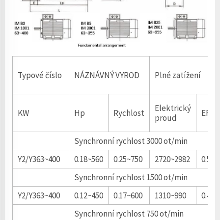
Typové číslo
NÁZNÁVNÝ VYROD
Plné zatížení
Elektrický
KW
Hp
Rychlost
EFF 
proud
Synchronní rychlost 3000 ot/min
Y2/Y363~400
0.18~560
0.25~750
2720~2982
0.53~
Synchronní rychlost 1500 ot/min
Y2/Y363~400
0.12~450
0.17~600
1310~990
0.44~
Synchronní rychlost 750 ot/min