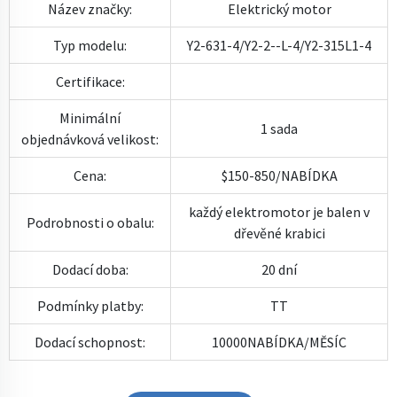
Název značky:
Elektrický motor
Typ modelu:
Y2-631-4/Y2-2--L-4/Y2-315L1-4
Certifikace:
Minimální
1 sada
objednávková velikost:
Cena:
$150-850/NABÍDKA
každý elektromotor je balen v
Podrobnosti o obalu:
dřevěné krabici
Dodací doba:
20 dní
Podmínky platby:
TT
Dodací schopnost:
10000NABÍDKA/MĚSÍC